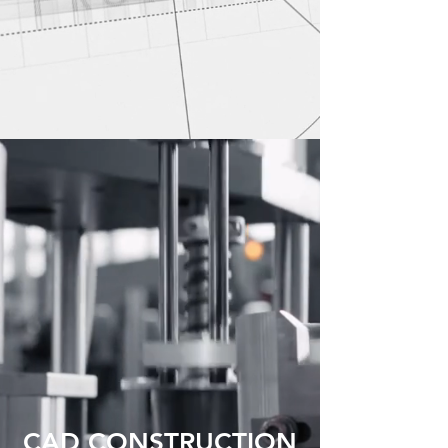
CONSTRUCTION
is our passion...
the creative and customer-
oriented implementation
of
PROJECTS
, our passion...
CE CERTIFICATIONS
one of our
core competencies
CAD CONSTRUCTION